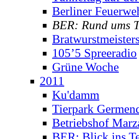
Berliner Feuerwe
BER: Rund ums T
Bratwurst­meister
105’5 Spreeradio
Grüne Woche
2011
Ku'damm
Tierpark Germen
Betriebshof Marz
BER: Blick ins T