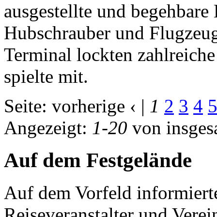
ausgestellte und begehbare 
Hubschrauber und Flugzeu
Terminal lockten zahlreich
spielte mit.
Seite:
vorherige ‹
|
1
2
3
4
Angezeigt:
1
-
20
von insge
Auf dem Festgelände
Auf dem Vorfeld informierte
Reiseveranstalter und Verei