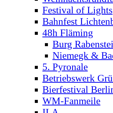
Festival of Lights
Bahnfest Lichten
48h Fläming
Burg Rabenste
Niemegk & Bad
5. Pyronale
Betriebswerk Gr
Bierfestival Berli
WM-Fanmeile
ILA